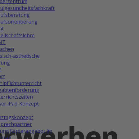
rderzentrum
ulgesundheitsfachkraft
rufsberatung
ufsorientierung
ht
ellschaftslehre
NT
rachen
isch-ästhetische
dung
Z
rt
lpflichtunterricht
gabtenförderung
errichtszeiten
er iPad-Konzept
nztagskonzept
erwerben
prechpartner
und Förderangebot im
nztag