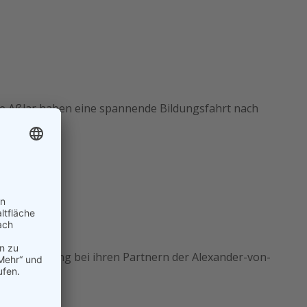
le Aßlar haben eine spannende Bildungsfahrt nach
hkeiten
ne Woche lang bei ihren Partnern der Alexander-von-