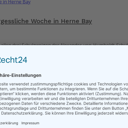
rgessliche Woche in Herne Bay
s allen drei Schulzweigen der Alexander-von-Humboldt-Schu
Fahrrad unterwegs – Grenzen und Möglic
chüler der spanischen Schule IES Santa María del Águila ei