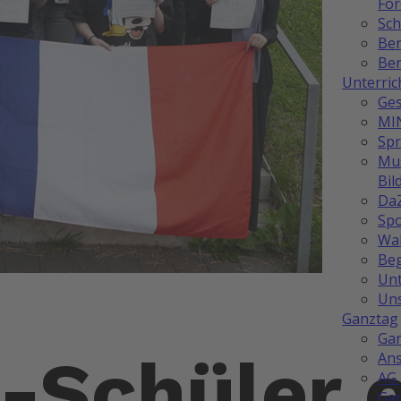
Fö
Sch
Be
Ber
Unterric
Ges
MI
Sp
Mus
Bil
Da
Spo
Wah
Be
Unt
Uns
Ganztag
Ga
-Schüler 
Ans
AG 
Ga