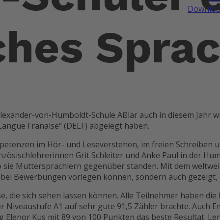
Downloa
ches Spra
 Alexander-von-Humboldt-Schule Aßlar auch in diesem Jahr w
Langue Franҫaise“ (DELF) abgelegt haben.
petenzen im Hör- und Leseverstehen, im freien Schreiben u
anzösischlehrerinnen Grit Schleiter und Anke Paul in der 
wo sie Muttersprachlern gegenüber standen. Mit dem weltwe
 bei Bewerbungen vorlegen können, sondern auch gezeigt, d
e, die sich sehen lassen können. Alle Teilnehmer haben die
er Niveaustufe A1 auf sehr gute 91,5 Zähler brachte. Auch Em
 Elenor Kus mit 89 von 100 Punkten das beste Resultat. Le