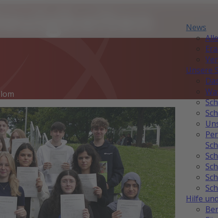
Neuigkeiten
News
All
Er
Ver
Unsere 
Das
Was
plom
Sch
Sch
Uns
Per
Sch
Sch
Sch
Sch
Sch
Hilfe un
Ber