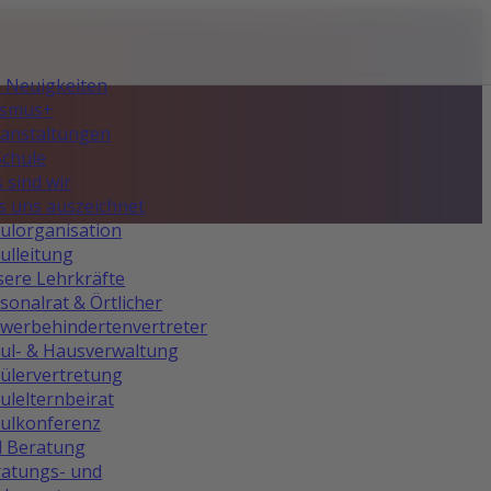
e Neuigkeiten
asmus+
anstaltungen
Schule
 sind wir
 uns auszeichnet
ulorganisation
ulleitung
ere Lehrkräfte
sonalrat & Örtlicher
werbehindertenvertreter
ul- & Hausverwaltung
ülervertretung
ulelternbeirat
ulkonferenz
d Beratung
atungs- und