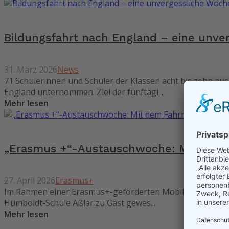
Bildungsfahrt nach England – eine unve
31. März 2026
News
71 Schülerinnen und Schüler der Klassen acht bis zehn au
England unternommen. Ziel der fünftägi...
Mehr lesen
„Erasmus +“-Austauschwoche: Mit dem 
27. April 2026
Erasmus+
Im Rahmen einer Erasmus+-geförderten Mobilität sind 13 S
Humboldt-Schule Aßlar zu Gast gewes...
Mehr lesen