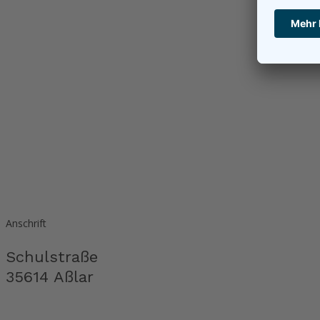
Anschrift
Schulstraße
35614 Aßlar