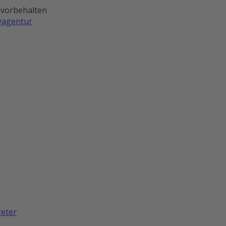
 vorbehalten
ivagentur
reter