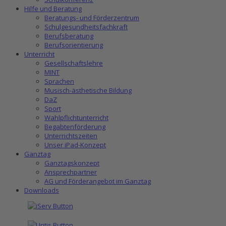
Hilfe und Beratung
Beratungs- und Förderzentrum
Schulgesundheitsfachkraft
Berufsberatung
Berufsorientierung
Unterricht
Gesellschaftslehre
MINT
Sprachen
Musisch-ästhetische Bildung
DaZ
Sport
Wahlpflichtunterricht
Begabtenförderung
Unterrichtszeiten
Unser iPad-Konzept
Ganztag
Ganztagskonzept
Ansprechpartner
AG und Förderangebot im Ganztag
Downloads