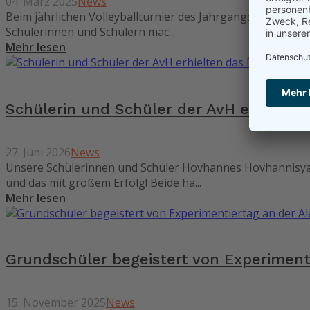
04. März 2025
News
Beim jährlichen Volleyballturnier des Jahrgangs 9 der Al
Schülerinnen und Schülern mac...
Mehr lesen
Schülerin und Schüler der AvH erhielte
27. Juni 2026
News
Unsere Schülerinnen und Schüler Hovhannes Hovhannisyan
und das mit großem Erfolg! Beide ha...
Mehr lesen
Grundschüler begeistert von Experimen
15. November 2025
News