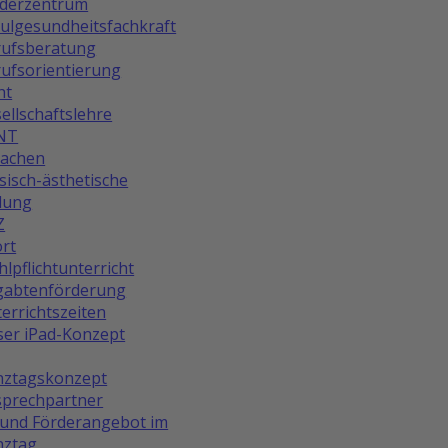
rderzentrum
ulgesundheitsfachkraft
rufsberatung
ufsorientierung
ht
ellschaftslehre
NT
rachen
isch-ästhetische
dung
Z
rt
lpflichtunterricht
gabtenförderung
errichtszeiten
er iPad-Konzept
nztagskonzept
prechpartner
und Förderangebot im
nztag