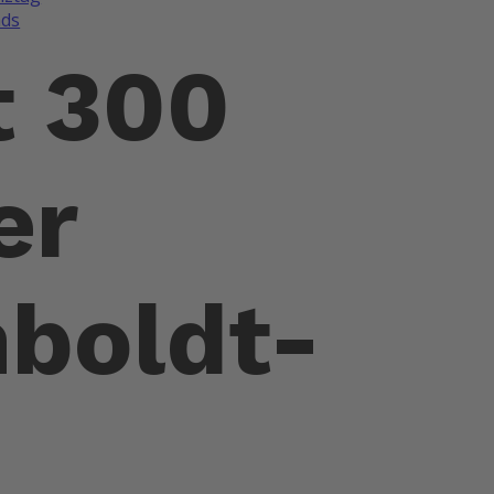
ds
t 300
er
boldt-