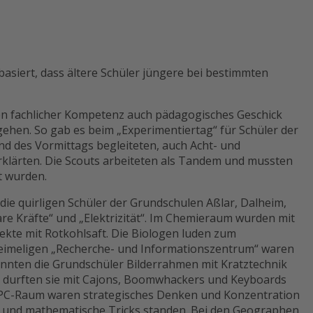
basiert, dass ältere Schüler jüngere bei bestimmten
en fachlicher Kompetenz auch pädagogisches Geschick
ugehen. So gab es beim „Experimentiertag“ für Schüler der
nd des Vormittags begleiteten, auch Acht- und
rklärten. Die Scouts arbeiteten als Tandem und mussten
t wurden.
die quirligen Schüler der Grundschulen Aßlar, Dalheim,
re Kräfte“ und „Elektrizität“. Im Chemieraum wurden mit
kte mit Rotkohlsaft. Die Biologen luden zum
heimeligen „Recherche- und Informationszentrum“ waren
konnten die Grundschüler Bilderrahmen mit Kratztechnik
m durften sie mit Cajons, Boomwhackers und Keyboards
m PC-Raum waren strategisches Denken und Konzentration
n und mathematische Tricks standen. Bei den Geographen