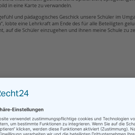
ild in eine Karte zu verwandeln.
gefühl und pädagogisches Geschick unsere Schüler im Umga
 lobte eine Lehrkraft am Ende des für alle Beteiligten gelu
 auf die Schüler einzugehen und ihnen meine Schule zu zeig