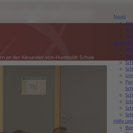
Neuigkeiten
News
All
Er
Ver
Unsere 
Das
Was
rn an der Alexander-von-Humboldt-Schule
Sch
Sch
Uns
Per
Sch
Sch
Sch
Sch
Sch
Hilfe un
Ber