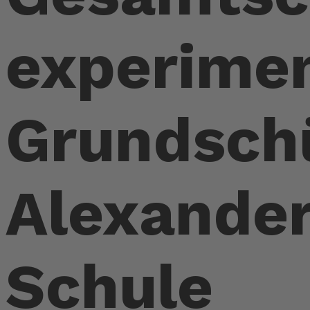
experimen
Grundschü
Alexande
Schule