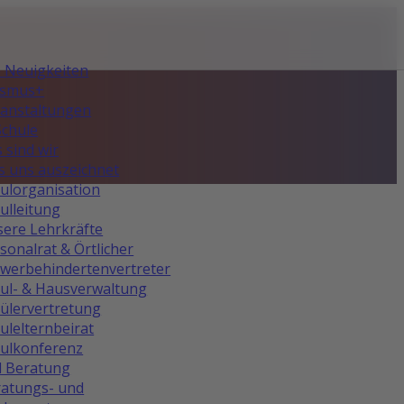
e Neuigkeiten
asmus+
anstaltungen
Schule
 sind wir
 uns auszeichnet
ulorganisation
ulleitung
ere Lehrkräfte
sonalrat & Örtlicher
werbehindertenvertreter
ul- & Hausverwaltung
ülervertretung
ulelternbeirat
ulkonferenz
d Beratung
atungs- und