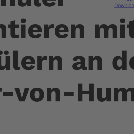
Downloa
tieren mi
lern an d
r-von-Hum