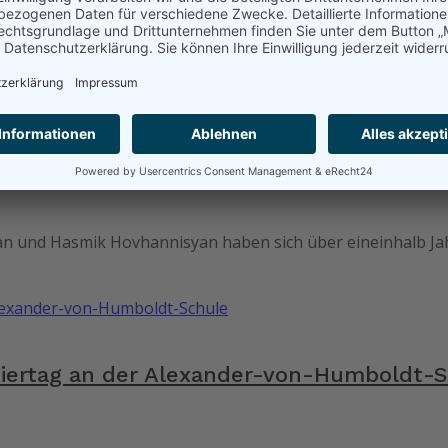
exander-von-Humboldt-Schule Aßlar hieß es auch diesmal wie
n das Deutsche Sprachdiplom
 und Hasmik Hovhannisyan haben sich über eineinhalb Jahr
tiertag an der Alexander-von-Humboldt-