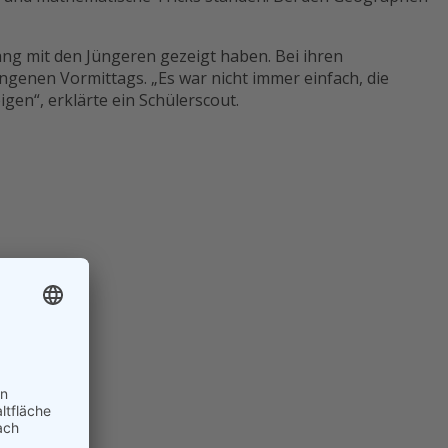
ng mit den Jüngeren gezeigt haben. Bei ihren
ngenen Vormittags. „Es war nicht immer einfach, die
en“, erklärte ein Schülerscout.