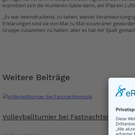
erprobten sich die munteren Gäste darin, am IPad ein Luftb
„Es war beeindruckend, zu sehen, wieviel Verantwortungs
Erklärungen sind sie von Mal zu Mal souveräner geworden“,
Gruppe zusammen zu halten, aber es hat mir Spaß gemacht,
Weitere Beiträge
Volleyballturnier bei Fastnachtsmusik