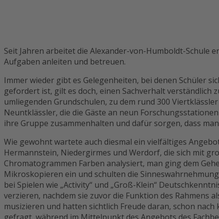
Seit Jahren arbeitet die Alexander-von-Humboldt-Schule er
Aufgaben anleiten und betreuen.
Immer wieder gibt es Gelegenheiten, bei denen Schüler s
gefordert ist, gilt es doch, einen Sachverhalt verständlic
umliegenden Grundschulen, zu dem rund 300 Viertklässler 
Neuntklässler, die die Gäste an neun Forschungsstationen
ihre Gruppe zusammenhalten und dafür sorgen, dass man i
Wie gewohnt wartete auch diesmal ein vielfältiges Angebot
Hermannstein, Niedergirmes und Werdorf, die sich mit groß
Chromatogrammen Farben analysiert, man ging dem Geheimn
Mikroskopieren ein und schulten die Sinneswahrnehmung 
bei Spielen wie „Activity“ und „Groß-Klein“ Deutschkenntn
verzieren, nachdem sie zuvor die Funktion des Rahmens a
musizieren und hatten sichtlich Freude daran, schon nac
gefragt, während im Mittelpunkt des Angebots des Fachb