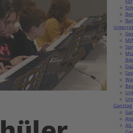
Fö
Sch
Be
Ber
Unterric
Ges
MI
Sp
Mus
Bil
Da
Spo
Wah
Be
Unt
Uns
Ganztag
Ga
hüler
Ans
AG 
Ga