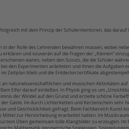
folgreich mit dem Prinzip der Schülermentoren, das darauf 
ich in der Rolle des Lehrenden bewähren müssen, wobei neb
h zu erklären und souverän auf die Fragen der „Kleinen“ einz
erschienen waren, neben den Scouts, die die Schüler währe
 bei den Experimenten anleiteten und ihnen die Aufgaben e
m Zeitplan blieb und die Entdeckerzertifikate abgestempel
 an naturwissenschaftlichen und musischen Aktivitäten auf 
em Eifer darauf einließen. In Physik ging es um „Unsichtba
is der Windel auf den Grund und erzielte schöne Farbeffe
der Gäste. Im durch Lichterketten und Kerzenschein sehr 
isse und Geschicklichkeit gefragt. Beim Fachbereich Kunst 
ls Mittel zur Hervorhebung erarbeitet hatten. Im Musikrau
h kurzem Üben gemeinsam tolle Klangbilder zu erzeugen. I
ereichs Mathematik geometrische Spielereien, Spiegelunge