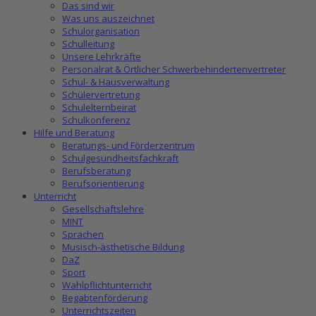
Das sind wir
Was uns auszeichnet
Schulorganisation
Schulleitung
Unsere Lehrkräfte
Personalrat & Örtlicher Schwerbehindertenvertreter
Schul- & Hausverwaltung
Schülervertretung
Schulelternbeirat
Schulkonferenz
Hilfe und Beratung
Beratungs- und Förderzentrum
Schulgesundheitsfachkraft
Berufsberatung
Berufsorientierung
Unterricht
Gesellschaftslehre
MINT
Sprachen
Musisch-ästhetische Bildung
DaZ
Sport
Wahlpflichtunterricht
Begabtenförderung
Unterrichtszeiten