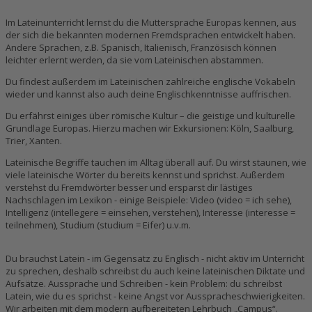
Im Lateinunterricht lernst du die Muttersprache Europas kennen, aus
der sich die bekannten modernen Fremdsprachen entwickelt haben.
Andere Sprachen, z.B. Spanisch, Italienisch, Französisch können
leichter erlernt werden, da sie vom Lateinischen abstammen.
Du findest außerdem im Lateinischen zahlreiche englische Vokabeln
wieder und kannst also auch deine Englischkenntnisse auffrischen.
Du erfährst einiges über römische Kultur – die geistige und kulturelle
Grundlage Europas. Hierzu machen wir Exkursionen: Köln, Saalburg,
Trier, Xanten.
Lateinische Begriffe tauchen im Alltag überall auf. Du wirst staunen, wie
viele lateinische Wörter du bereits kennst und sprichst. Außerdem
verstehst du Fremdwörter besser und ersparst dir lästiges
Nachschlagen im Lexikon - einige Beispiele: Video (video = ich sehe),
Intelligenz (intellegere = einsehen, verstehen), Interesse (interesse =
teilnehmen), Studium (studium = Eifer) u.v.m.
Du brauchst Latein - im Gegensatz zu Englisch - nicht aktiv im Unterricht
zu sprechen, deshalb schreibst du auch keine lateinischen Diktate und
Aufsätze. Aussprache und Schreiben - kein Problem: du schreibst
Latein, wie du es sprichst - keine Angst vor Ausspracheschwierigkeiten.
Wir arbeiten mit dem modern aufbereiteten Lehrbuch „Campus“.