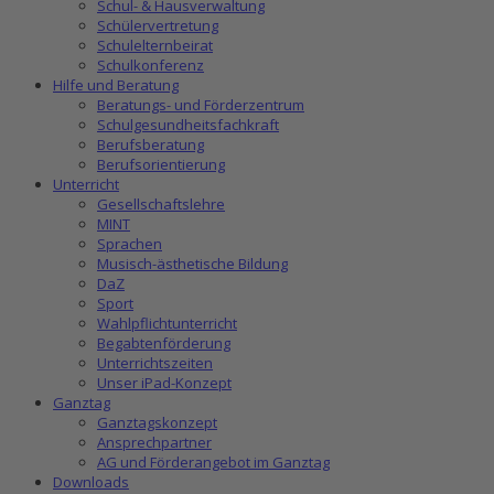
Schul- & Hausverwaltung
Schülervertretung
Schulelternbeirat
Schulkonferenz
Hilfe und Beratung
Beratungs- und Förderzentrum
Schulgesundheitsfachkraft
Berufsberatung
Berufsorientierung
Unterricht
Gesellschaftslehre
MINT
Sprachen
Musisch-ästhetische Bildung
DaZ
Sport
Wahlpflichtunterricht
Begabtenförderung
Unterrichtszeiten
Unser iPad-Konzept
Ganztag
Ganztagskonzept
Ansprechpartner
AG und Förderangebot im Ganztag
Downloads