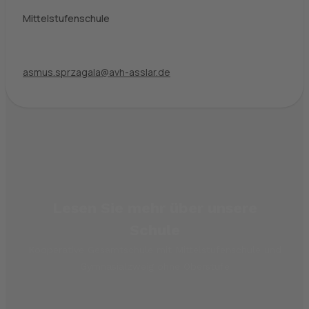
Mittelstufenschule
asmus.sprzagala@avh-asslar.de
Lesen Sie mehr über unsere
Schule
Kooperative Gesamtschule mit Mittelstufenschule und
Gymnasialzweig ohne Oberstufe