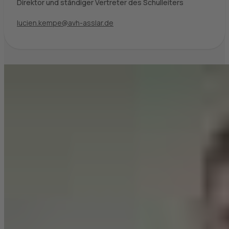
Direktor und ständiger Vertreter des Schulleiters
lucien.kempe@avh-asslar.de