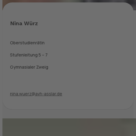
Nina Würz
Oberstudienrätin
Stufenleitung 5 – 7
Gymnasialer Zweig
nina.wuerz@avh-asslar.de