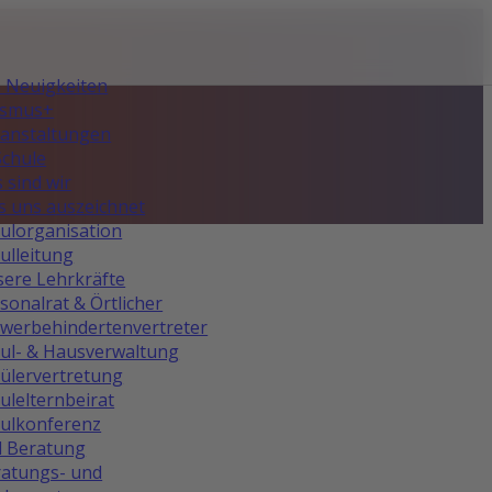
e Neuigkeiten
asmus+
anstaltungen
Schule
 sind wir
 uns auszeichnet
ulorganisation
ulleitung
ere Lehrkräfte
sonalrat & Örtlicher
werbehindertenvertreter
ul- & Hausverwaltung
ülervertretung
ulelternbeirat
ulkonferenz
d Beratung
atungs- und