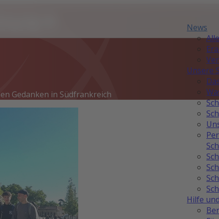
mus+
News
All
Er
Ver
Unsere 
Das
Was
en Gedanken in Südfrankreich
Sch
Sch
Uns
Per
Sch
Sch
Sch
Sch
Sch
Hilfe un
Ber