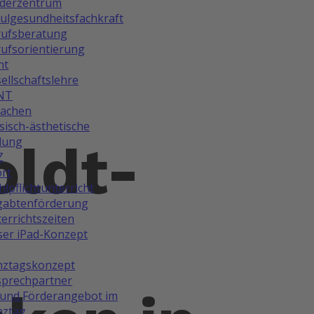
rderzentrum
ulgesundheitsfachkraft
rufsberatung
ufsorientierung
ht
ellschaftslehre
NT
rachen
isch-ästhetische
dung
ldt-
Z
rt
lpflichtunterricht
gabtenförderung
errichtszeiten
er iPad-Konzept
nztagskonzept
prechpartner
und Förderangebot im
nztag