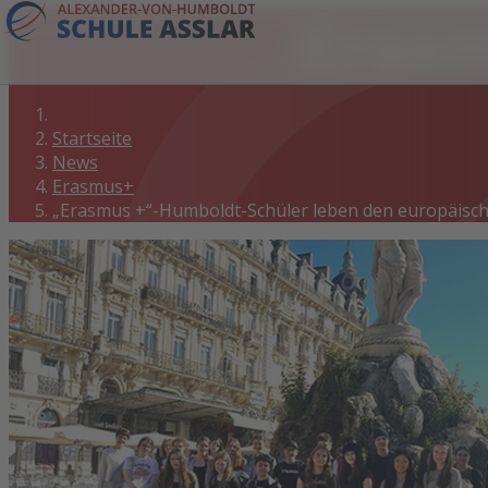
Eras
Startseite
News
Erasmus+
„Erasmus +“-Humboldt-Schüler leben den europäisch