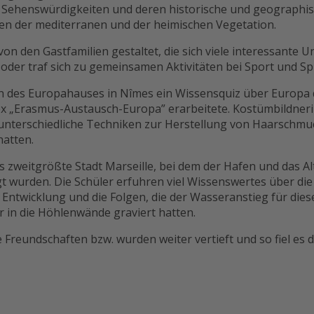
en Sehenswürdigkeiten und deren historische und geographi
en der mediterranen und der heimischen Vegetation.
n den Gastfamilien gestaltet, die sich viele interessante
der traf sich zu gemeinsamen Aktivitäten bei Sport und Spi
ten des Europahauses in Nîmes ein Wissensquiz über Europa
„Erasmus-Austausch-Europa” erarbeitete. Kostümbildnerin 
nterschiedliche Techniken zur Herstellung von Haarschmuck
hatten.
s zweitgrößte Stadt Marseille, bei dem der Hafen und das Al
wurden. Die Schüler erfuhren viel Wissenswertes über die 
Entwicklung und die Folgen, die der Wasseranstieg für dies
er in die Höhlenwände graviert hatten.
reundschaften bzw. wurden weiter vertieft und so fiel es de