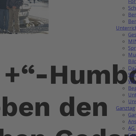
Fö
Sch
Be
Ber
Unterric
Ges
MI
Sp
Mus
Bil
 +“-Humbo
Da
Spo
Wah
Be
eben den
Unt
Uns
Ganztag
Ga
Ans
AG 
Ga