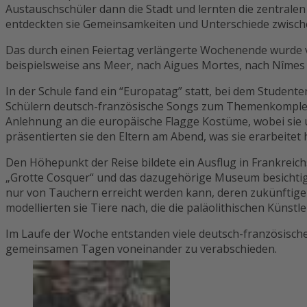
Austauschschüler dann die Stadt und lernten die zentral
entdeckten sie Gemeinsamkeiten und Unterschiede zwisch
Das durch einen Feiertag verlängerte Wochenende wurde vo
beispielsweise ans Meer, nach Aigues Mortes, nach Nîmes o
In der Schule fand ein “Europatag” statt, bei dem Studen
Schülern deutsch-französische Songs zum Themenkomplex 
Anlehnung an die europäische Flagge Kostüme, wobei sie u
präsentierten sie den Eltern am Abend, was sie erarbeitet 
Den Höhepunkt der Reise bildete ein Ausflug in Frankreich
„Grotte Cosquer“ und das dazugehörige Museum besichtigt 
nur von Tauchern erreicht werden kann, deren zukünftige 
modellierten sie Tiere nach, die die paläolithischen Künstl
Im Laufe der Woche entstanden viele deutsch-französische F
gemeinsamen Tagen voneinander zu verabschieden.