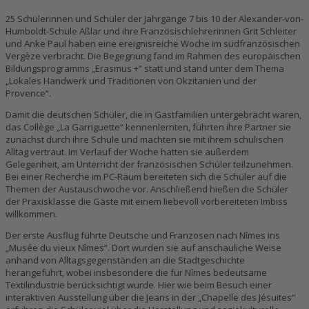
25 Schülerinnen und Schüler der Jahrgänge 7 bis 10 der Alexander-von-
Humboldt-Schule Aßlar und ihre Französischlehrerinnen Grit Schleiter
und Anke Paul haben eine ereignisreiche Woche im südfranzösischen
Vergèze verbracht. Die Begegnung fand im Rahmen des europäischen
Bildungsprogramms „Erasmus +“ statt und stand unter dem Thema
„Lokales Handwerk und Traditionen von Okzitanien und der
Provence“.
Damit die deutschen Schüler, die in Gastfamilien untergebracht waren,
das Collège „La Garriguette“ kennenlernten, führten ihre Partner sie
zunächst durch ihre Schule und machten sie mit ihrem schulischen
Alltag vertraut. Im Verlauf der Woche hatten sie außerdem
Gelegenheit, am Unterricht der französischen Schüler teilzunehmen.
Bei einer Recherche im PC-Raum bereiteten sich die Schüler auf die
Themen der Austauschwoche vor. Anschließend hießen die Schüler
der Praxisklasse die Gäste mit einem liebevoll vorbereiteten Imbiss
willkommen.
Der erste Ausflug führte Deutsche und Franzosen nach Nîmes ins
„Musée du vieux Nîmes“. Dort wurden sie auf anschauliche Weise
anhand von Alltagsgegenständen an die Stadtgeschichte
herangeführt, wobei insbesondere die für Nîmes bedeutsame
Textilindustrie berücksichtigt wurde. Hier wie beim Besuch einer
interaktiven Ausstellung über die Jeans in der „Chapelle des Jésuites“