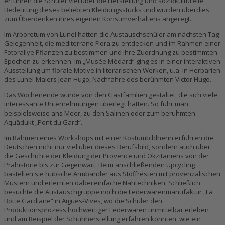
erfuhren die Schüler viel über die Herstellung und soziokulturelle
Bedeutung dieses beliebten Kleidungsstücks und wurden überdies
zum Überdenken ihres eigenen Konsumverhaltens angeregt.
Im Arboretum von Lunel hatten die Austauschschüler am nächsten Tag
Gelegenheit, die mediterrane Flora zu entdecken und im Rahmen einer
Fotorallye Pflanzen zu bestimmen und ihre Zuordnung zu bestimmten
Epochen zu erkennen. Im „Musée Médard“ ging es in einer interaktiven
Ausstellung um florale Motive in literarischen Werken, u.a. in Herbarien
des Lunel-Malers Jean Hugo, Nachfahre des berühmten Victor Hugo.
Das Wochenende wurde von den Gastfamilien gestaltet, die sich viele
interessante Unternehmungen überlegt hatten. So fuhr man
beispielsweise ans Meer, zu den Salinen oder zum berühmten
Aquädukt „Pont du Gard“.
Im Rahmen eines Workshops mit einer Kostümbildnerin erfuhren die
Deutschen nicht nur viel über dieses Berufsbild, sondern auch über
die Geschichte der Kleidung der Provence und Okzitaniens von der
Prähistorie bis zur Gegenwart. Beim anschließenden Upcycling
bastelten sie hübsche Armbänder aus Stoffresten mit provenzalischen
Mustern und erlernten dabei einfache Nähtechniken. Schließlich
besuchte die Austauschgruppe noch die Lederwarenmanufaktur „La
Botte Gardiane“ in Aigues-Vives, wo die Schüler den
Produktionsprozess hochwertiger Lederwaren unmittelbar erleben
und am Beispiel der Schuhherstellung erfahren konnten, wie ein