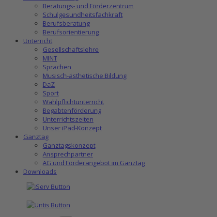
Beratungs- und Förderzentrum
Schulgesundheitsfachkraft
Berufsberatung
Berufsorientierung
Unterricht
Gesellschaftslehre
MINT
Sprachen
Musisch-ästhetische Bildung
DaZ
Sport
Wahlpflichtunterricht
Begabtenförderung
Unterrichtszeiten
Unser iPad-Konzept
Ganztag
Ganztagskonzept
Ansprechpartner
AG und Förderangebot im Ganztag
Downloads