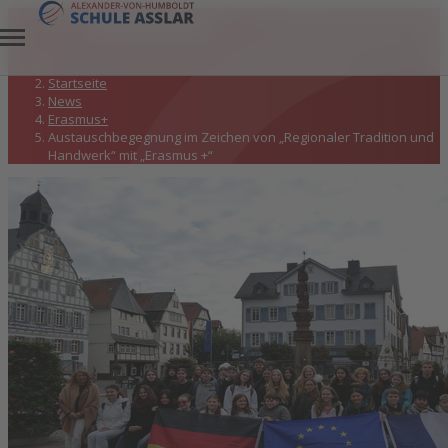
Erasmus+
Startseite
News
Erasmus+
Austauschbegegnung im Zeichen von „Regionaler Tradition und
Handwerk“ mit „Erasmus +“