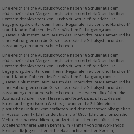
Eine ereignisreiche Austauschwoche haben 18 Schüler aus dem
südfranzösischen Vergèze, begleitet von drei Lehrkräften, bei ihren
Partnern der Alexander-von-Humboldt-Schule Aßlar erlebt. Die
Begegnung, die unter dem Thema „Regionale Tradition und Handwerk“
stand, fand im Rahmen des Europäischen Bildungsprogramms
„Erasmus plus“ statt. Beim Besuch des Unterrichts ihrer Partner und bei
einer Führung lernten die Gäste das deutsche Schulsystem und die
Ausstattung der Partnerschule kennen.
Eine ereignisreiche Austauschwoche haben 18 Schüler aus dem
südfranzösischen Vergèze, begleitet von drei Lehrkräften, bei ihren
Partnern der Alexander-von-Humboldt-Schule Aßlar erlebt. Die
Begegnung, die unter dem Thema „Regionale Tradition und Handwerk“
stand, fand im Rahmen des Europäischen Bildungsprogramms
„Erasmus plus“ statt. Beim Besuch des Unterrichts ihrer Partner und bei
einer Führung lernten die Gäste das deutsche Schulsystem und die
Ausstattung der Partnerschule kennen. Der erste Ausflug führte die
Austauschschüler in den Hessenpark Neu-Anspach. Trotz des sehr
kalten und regnerischen Wetters gewannen die Schüler einen
plastischen Eindruck vom dörflichen und kleinstädtischen Alltagsleben
in Hessen vom 17. Jahrhundert bis in die 1980er Jahre und lernten die
Vielfalt des handwerklichen, landwirtschaftlichen und häuslichen
Arbeitens früherer Zeiten kennen. Im Rahmen von drei Workshops
konnten die Jugendlichen sich selbst am historischen Kochen,