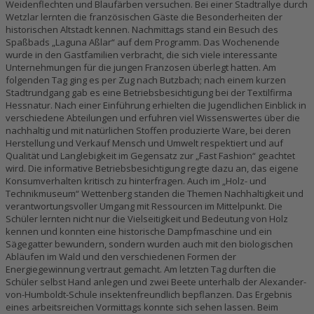
Weidenflechten und Blaufärben versuchen. Bei einer Stadtrallye durch
Wetzlar lernten die französischen Gäste die Besonderheiten der
historischen Altstadt kennen. Nachmittags stand ein Besuch des
Spaßbads „Laguna Aßlar“ auf dem Programm. Das Wochenende
wurde in den Gastfamilien verbracht, die sich viele interessante
Unternehmungen für die jungen Franzosen überlegt hatten. Am
folgenden Tag ging es per Zug nach Butzbach; nach einem kurzen
Stadtrundgang gab es eine Betriebsbesichtigung bei der Textilfirma
Hessnatur. Nach einer Einführung erhielten die Jugendlichen Einblick in
verschiedene Abteilungen und erfuhren viel Wissenswertes über die
nachhaltig und mit natürlichen Stoffen produzierte Ware, bei deren
Herstellung und Verkauf Mensch und Umwelt respektiert und auf
Qualität und Langlebigkeit im Gegensatz zur „Fast Fashion“ geachtet
wird. Die informative Betriebsbesichtigung regte dazu an, das eigene
Konsumverhalten kritisch zu hinterfragen. Auch im „Holz- und
Technikmuseum“ Wettenberg standen die Themen Nachhaltigkeit und
verantwortungsvoller Umgang mit Ressourcen im Mittelpunkt. Die
Schüler lernten nicht nur die Vielseitigkeit und Bedeutung von Holz
kennen und konnten eine historische Dampfmaschine und ein
Sägegatter bewundern, sondern wurden auch mit den biologischen
Abläufen im Wald und den verschiedenen Formen der
Energiegewinnung vertraut gemacht. Am letzten Tag durften die
Schüler selbst Hand anlegen und zwei Beete unterhalb der Alexander-
von-Humboldt-Schule insektenfreundlich bepflanzen. Das Ergebnis
eines arbeitsreichen Vormittags konnte sich sehen lassen. Beim