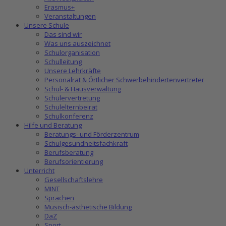
Erasmus+
Veranstaltungen
Unsere Schule
Das sind wir
Was uns auszeichnet
Schulorganisation
Schulleitung
Unsere Lehrkräfte
Personalrat & Örtlicher Schwerbehindertenvertreter
Schul- & Hausverwaltung
Schülervertretung
Schulelternbeirat
Schulkonferenz
Hilfe und Beratung
Beratungs- und Förderzentrum
Schulgesundheitsfachkraft
Berufsberatung
Berufsorientierung
Unterricht
Gesellschaftslehre
MINT
Sprachen
Musisch-ästhetische Bildung
DaZ
Sport