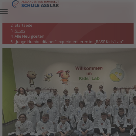
Alle Neuigkeiten
Startseite
News
Alle Neuigkeiten
„Junge Humboldtianer“ experimentieren im „BASF Kids‘ Lab“