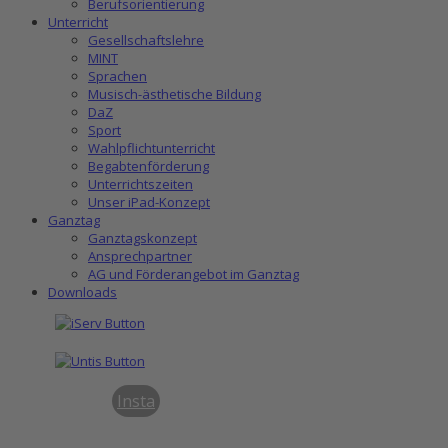
Berufsorientierung
Unterricht
Gesellschaftslehre
MINT
Sprachen
Musisch-ästhetische Bildung
DaZ
Sport
Wahlpflichtunterricht
Begabtenförderung
Unterrichtszeiten
Unser iPad-Konzept
Ganztag
Ganztagskonzept
Ansprechpartner
AG und Förderangebot im Ganztag
Downloads
Insta