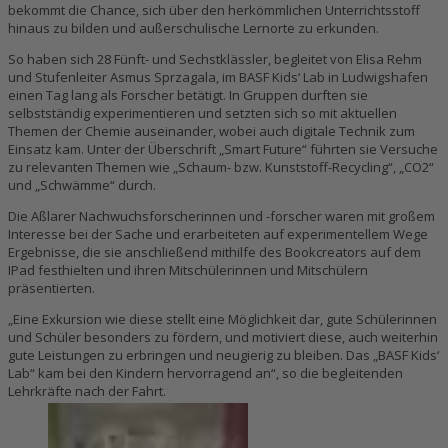
bekommt die Chance, sich über den herkömmlichen Unterrichtsstoff
hinaus zu bilden und außerschulische Lernorte zu erkunden.
So haben sich 28 Fünft- und Sechstklässler, begleitet von Elisa Rehm
und Stufenleiter Asmus Sprzagala, im BASF Kids‘ Lab in Ludwigshafen
einen Tag lang als Forscher betätigt. In Gruppen durften sie
selbstständig experimentieren und setzten sich so mit aktuellen
Themen der Chemie auseinander, wobei auch digitale Technik zum
Einsatz kam. Unter der Überschrift „Smart Future“ führten sie Versuche
zu relevanten Themen wie „Schaum- bzw. Kunststoff-Recycling“, „CO2“
und „Schwämme“ durch.
Die Aßlarer Nachwuchsforscherinnen und -forscher waren mit großem
Interesse bei der Sache und erarbeiteten auf experimentellem Wege
Ergebnisse, die sie anschließend mithilfe des Bookcreators auf dem
IPad festhielten und ihren Mitschülerinnen und Mitschülern
präsentierten.
„Eine Exkursion wie diese stellt eine Möglichkeit dar, gute Schülerinnen
und Schüler besonders zu fördern, und motiviert diese, auch weiterhin
gute Leistungen zu erbringen und neugierig zu bleiben. Das „BASF Kids‘
Lab“ kam bei den Kindern hervorragend an“, so die begleitenden
Lehrkräfte nach der Fahrt.