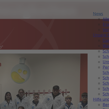
Neuigkeiten
News
All
Er
Ver
Unsere 
Das
Was
b“
Sch
Sch
Uns
Per
Sch
Sch
Sch
Sch
Sch
Hilfe un
Ber