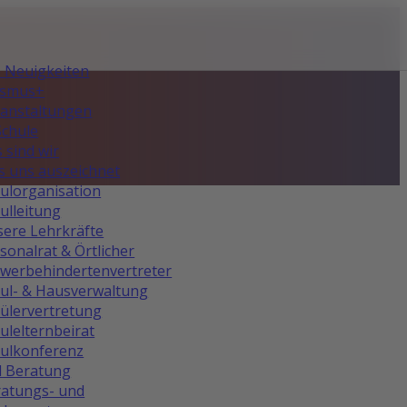
e Neuigkeiten
asmus+
anstaltungen
Schule
 sind wir
 uns auszeichnet
ulorganisation
ulleitung
ere Lehrkräfte
sonalrat & Örtlicher
werbehindertenvertreter
ul- & Hausverwaltung
ülervertretung
ulelternbeirat
ulkonferenz
d Beratung
atungs- und