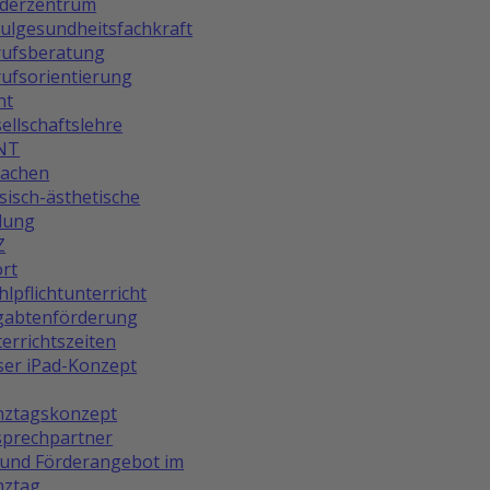
rderzentrum
ulgesundheitsfachkraft
rufsberatung
ufsorientierung
ht
ellschaftslehre
NT
rachen
isch-ästhetische
dung
Z
rt
lpflichtunterricht
gabtenförderung
errichtszeiten
er iPad-Konzept
nztagskonzept
prechpartner
und Förderangebot im
nztag