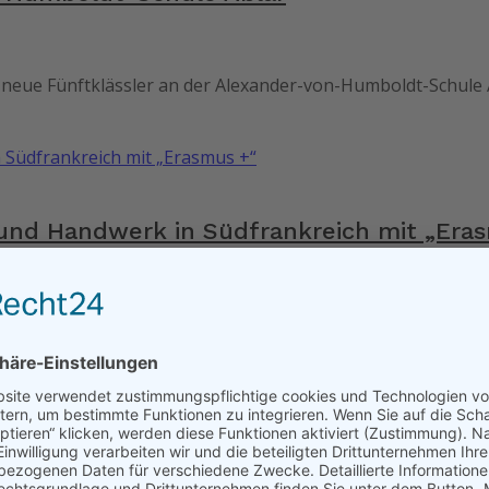
ls neue Fünftklässler an der Alexander-von-Humboldt-Schul
und Handwerk in Südfrankreich mit „Era
lexander-von-Humboldt-Schule Aßlar und ihre Französischleh
 und Digitalisierung mit „Erasmus +“