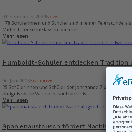
01. September 2024
News
178 Schülerinnen und Schüler sind in einer Feierstunde a
Mittelstufenschulklassen und dre...
Mehr lesen
Humboldt-Schüler entdecken Tradition 
06. Juni 2025
Erasmus+
25 Schülerinnen und Schüler der Jahrgänge 7 bis 10 der A
ereignisreiche Woche im südfranzösisc...
Mehr lesen
Spanienaustausch fördert Nachhaltigkeit