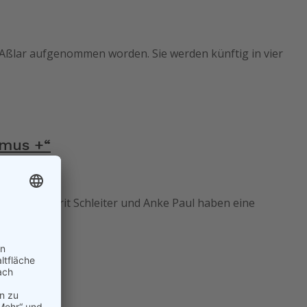
e Aßlar aufgenommen worden. Sie werden künftig in vier
smus +“
rerinnen Grit Schleiter und Anke Paul haben eine