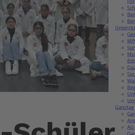
Fö
Sch
Be
Ber
Unterric
Ges
MI
Sp
Mus
Bil
Da
Spo
Wah
Be
Unt
Uns
Ganztag
Ga
-Schüler
Ans
AG 
Ga