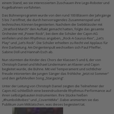
einem Stand, wo sie interessierten Zuschauen ihre Lego-Roboter und
Kugelbahnen vorführten.
Das Bühnenprogramm wurde von den rund 100 Bläsern der Jahrgänge
5 bis 7 eröffnet, die durch hervorragendes Zusammenspiel und
technisches Können begeisterten. Nachdem die Siebtklässler mit
„Stratford March“ den Auftakt gemacht hatten, folgte das gesamte
Orchester mit „Power Rock“, bei dem die Schüler der Cajon-AG
einfielen und den Rhythmus angaben, „Rock-A-Saurus-Rex“, „Let’s
Play“ und „Let’s Rock“. Die Schüler erhielten zu Recht viel Applaus für
ihre Darbietung. Am Dirigentenpult wechselten sich Paul Pfeiffer,
Sabine Döll und Hannah Esch ab.
Nun stürmten die Kinder des Chors der Klassen 5 und 6, der von
Christoph Daniel und Michael Lindermann an Klavier und Cajon
begleitet wurde, die Bühne. Mit viel Temperament und sichtlicher
Freude intonierten die jungen Sänger das fröhliche „Jetzt ist Sommer“
und den gefühlvollen Song „Stargazing“.
Unter der Leitung von Christoph Daniel zeigten die Teilnehmer der
Cajon-AG schließlich eine beeindruckende Rhythmus-Performance auf
ihren selbstgebauten Instrumenten. Ihre Stücke hießen
„#humboldtvibes“ und „CoverHitMix“. Dabei animierten sie das
Publikum zum Mitklatschen, was dieses begeistert tat.