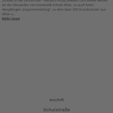
Schüler in der Lehrerrolle – dieses Prinzip bewährt sich immer wieder
an der Alexander-von-Humboldt-Schule Aßlar, so auch beim
diesjährigen „Experimentiertag“, zu dem über 300 Grundschüler aus
Aßlar u...
Mehr lesen
Anschrift
Schulstraße