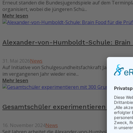
Erneut standen die Bundesjugendspiele auf dem Terminpla
organisiert, wobei die jüngeren Schü...
Mehr lesen
Alexander-von-Humboldt-Schule: Brain F
31. Mai 2026
News
Auf Initiative von Schulgesundheitsfachkraft Janina Rösc
im vergangenen Jahr wieder eine...
Mehr lesen
Gesamtschüler experimentieren mit 30
16. November 2024
News
Seit Jahren arbeitet die Alexander-von-Humboldt-Schule er