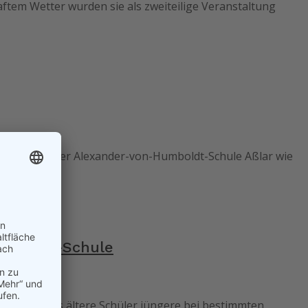
tem Wetter wurden sie als zweiteilige Veranstaltung
 10R und 9H der Alexander-von-Humboldt-Schule Aßlar wie
umboldt-Schule
basiert, dass ältere Schüler jüngere bei bestimmten