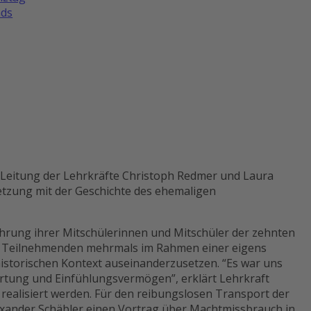
ds
 Leitung der Lehrkräfte Christoph Redmer und Laura
setzung mit der Geschichte des ehemaligen
ührung ihrer Mitschülerinnen und Mitschüler der zehnten
 die Teilnehmenden mehrmals im Rahmen einer eigens
historischen Kontext auseinanderzusetzen. “Es war uns
ortung und Einfühlungsvermögen”, erklärt Lehrkraft
realisiert werden. Für den reibungslosen Transport der
lexander Schäbler einen Vortrag über Machtmissbrauch in