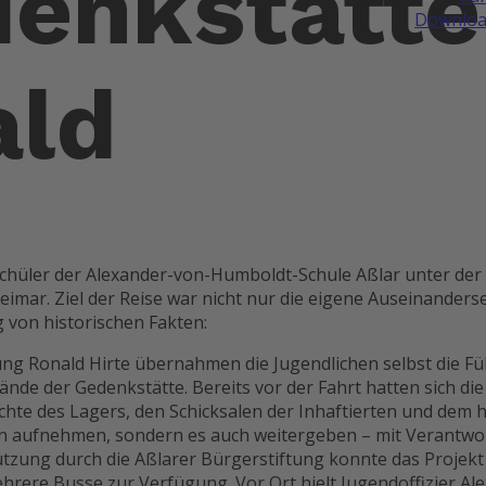
denkstätte
Downloa
ld
Schüler der Alexander-von-Humboldt-Schule Aßlar unter der
eimar. Ziel der Reise war nicht nur die eigene Auseinander
 von historischen Fakten:
ung Ronald Hirte übernahmen die Jugendlichen selbst die F
lände der Gedenkstätte. Bereits vor der Fahrt hatten sich
chte des Lagers, den Schicksalen der Inhaftierten und dem 
ssen aufnehmen, sondern es auch weitergeben – mit Verantw
tzung durch die Aßlarer Bürgerstiftung konnte das Projekt 
hrere Busse zur Verfügung. Vor Ort hielt Jugendoffizier A