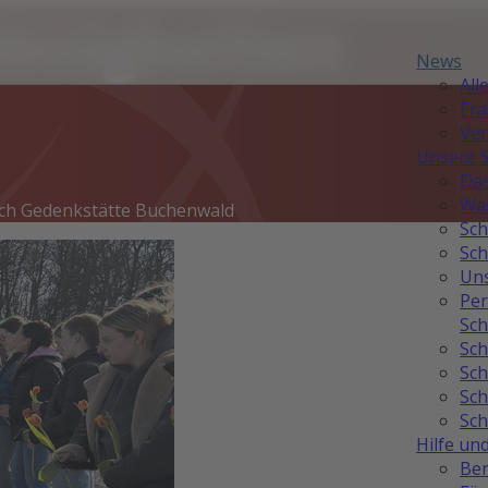
Neuigkeiten
News
All
Er
Ver
Unsere 
Das
Was
rch Gedenkstätte Buchenwald
Sch
Sch
Uns
Per
Sch
Sch
Sch
Sch
Sch
Hilfe un
Ber