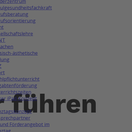
rderzentrum
ulgesundheitsfachkraft
rufsberatung
ufsorientierung
ht
ellschaftslehre
NT
rachen
isch-ästhetische
dung
Z
rt
lpflichtunterricht
gabtenförderung
r führen
errichtszeiten
er iPad-Konzept
nztagskonzept
prechpartner
und Förderangebot im
nztag