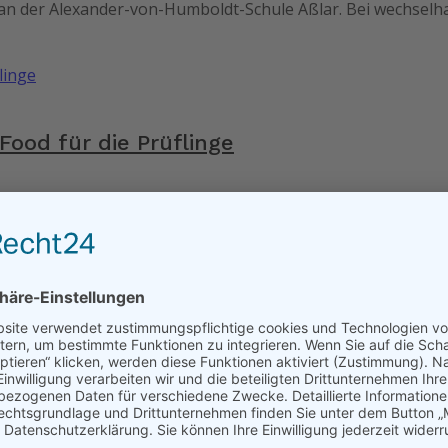
n der Alexander-von-Humboldt-Schule Aßlar. Bei wechselhaf
ood für die Prüflinge
h haben die Schülerinnen und Schüler der Abschlussklassen
0 Grundschülern an der Alexander-von-H
folgreich mit dem Prinzip der Schülermentoren, das darauf 