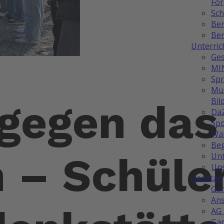
Fö
Sch
Be
Ber
Unterric
Ges
MI
Sp
Mus
Bil
 gegen das
Da
Spo
Wah
Be
 – Schüle
Unt
Uns
Ganztag
Ga
Ans
AG 
Ga