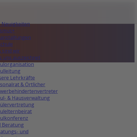
e Neuigkeiten
asmus+
anstaltungen
Schule
 sind wir
 uns auszeichnet
ulorganisation
ulleitung
ere Lehrkräfte
sonalrat & Örtlicher
werbehindertenvertreter
ul- & Hausverwaltung
ülervertretung
ulelternbeirat
ulkonferenz
d Beratung
atungs- und