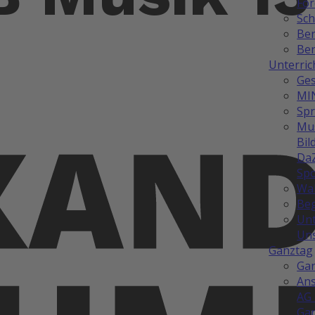
Fö
Sch
Be
Ber
Unterric
Ges
MI
Sp
Mus
Bil
Da
Spo
Wah
Be
Unt
Uns
Ganztag
Ga
Ans
AG 
Ga