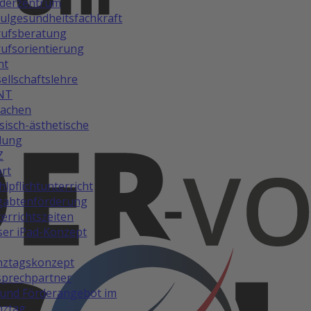
rderzentrum
ulgesundheitsfachkraft
rufsberatung
ufsorientierung
ht
ellschaftslehre
NT
rachen
isch-ästhetische
dung
Z
rt
lpflichtunterricht
gabtenförderung
errichtszeiten
er iPad-Konzept
nztagskonzept
prechpartner
und Förderangebot im
nztag