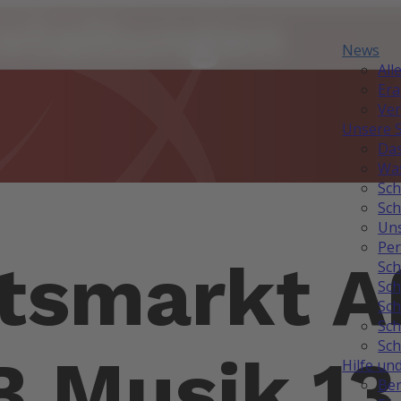
staltungen
News
All
Er
Ver
Unsere 
Das
Was
Sch
Sch
Uns
Per
tsmarkt Aß
Sch
Sch
Sch
Sch
Sch
FB Musik 13
Hilfe un
Ber