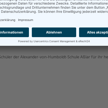
 Grundschulen und die Schüler des Jahrgangs 5 der Alexand
ervorragende Mathematiker
nd Schüler der Alexander-von-Humboldt-Schule Aßlar für ih