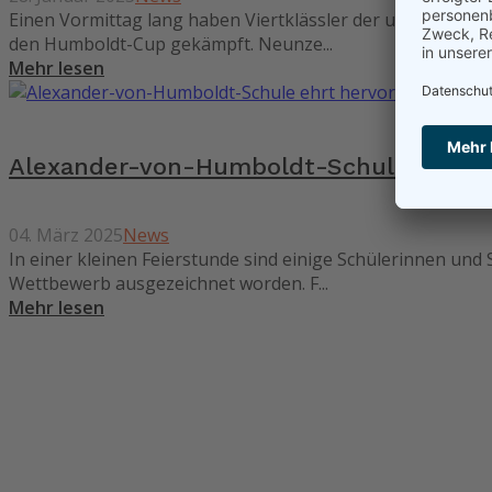
Einen Vormittag lang haben Viertklässler der umliegenden
den Humboldt-Cup gekämpft. Neunze...
Mehr lesen
Alexander-von-Humboldt-Schule ehrt h
04. März 2025
News
In einer kleinen Feierstunde sind einige Schülerinnen u
Wettbewerb ausgezeichnet worden. F...
Mehr lesen