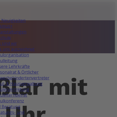
e Neuigkeiten
asmus+
anstaltungen
Schule
 sind wir
 uns auszeichnet
ulorganisation
ulleitung
ere Lehrkräfte
sonalrat & Örtlicher
lar mit
werbehindertenvertreter
ul- & Hausverwaltung
ülervertretung
ulelternbeirat
ulkonferenz
 Uhr
d Beratung
atungs- und