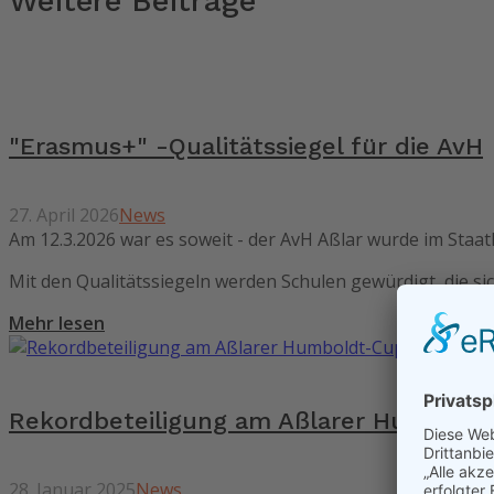
Weitere Beiträge
"Erasmus+" -Qualitätssiegel für die AvH
27. April 2026
News
Am 12.3.2026 war es soweit - der AvH Aßlar wurde im Staa
Mit den Qualitätssiegeln werden Schulen gewürdigt, die si
Mehr lesen
Rekordbeteiligung am Aßlarer Humbold
28. Januar 2025
News