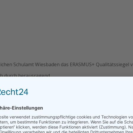
tlichen Schulamt Wiesbaden das ERASMUS+ Qualitätssiegel v
ch durch herausragend...
t-Cup