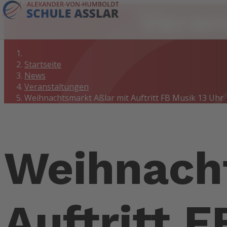
Veran
Startseite
News
Veranstaltungen
Weihnachtsmarkt Aßlar mit Auftritt FB Musik 13 Uhr
Weihnach
Auftritt 