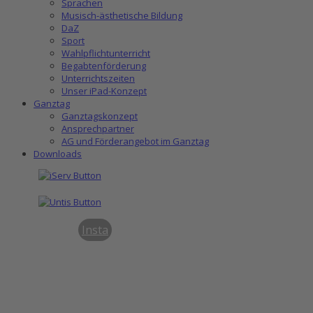
Sprachen
Musisch-ästhetische Bildung
DaZ
Sport
Wahlpflichtunterricht
Begabtenförderung
Unterrichtszeiten
Unser iPad-Konzept
Ganztag
Ganztagskonzept
Ansprechpartner
AG und Förderangebot im Ganztag
Downloads
Insta