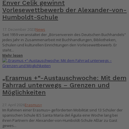
Enver Celik gewinnt
Vorlesewettbewerb der Alexander-von-
Humboldt-Schule
17. Dezember 2023
News
Seit 1959 veranstaltet der „Börsenverein des Deutschen Buchhandels“
jedes Jahr in Zusammenarbeit mit Buchhandlungen, Bibliotheken,
Schulen und kulturellen Einrichtungen den Vorlesewettbewerb. Er
steht...
Mehr lesen
„Erasmus +“-Austauschwoche: Mit dem
Fahrrad unterwegs – Grenzen und
Möglichkeiten
27. April 2026
Erasmus+
Im Rahmen einer Erasmus+-geförderten Mobilität sind 13 Schüler der
spanischen Schule IES Santa María del Águila eine Woche lang bei
ihren Partnern der Alexander-von-Humboldt-Schule Aßlar zu Gast
gewes...