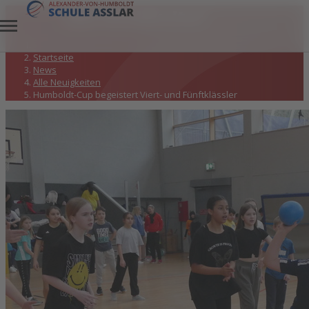
Alle Neuigkeiten
Startseite
News
Alle Neuigkeiten
Humboldt-Cup begeistert Viert- und Fünftklässler