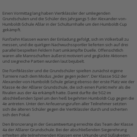
Einen Vormittag lang haben Viertklässler der umliegenden
Grundschulen und die Schüler des Jahrgangs 5 der Alexander-von-
Humboldt-Schule Aßlar in der Schulturnhalle um den Humboldt-Cup
gekämpft.
Fünfzehn Klassen waren der Einladung gefolgt, sich im Völkerball zu
messen, und die quirligen Nachwuchssportler lieferten sich auf drei
parallel bespielten Feldern hart umkämpfte Duelle. Offensichtlich
waren alle Mannschaften äußerst motiviert und geglückte Aktionen
und siegreiche Partien wurden laut bejubelt.
Die Fünftklässler und die Grundschüler spielten zunächst eigene
Turniere nach dem Modus „Jeder gegen jeden“. Der Klasse 5G2 der
Alexander-von-Humboldt-Schule gelang ebenso der erste Platz wie der
Klasse 4e der Aßlarer Grundschule, die sich einen Punkt mehr als die
Rivalen aus der 4a erkämpft hatte. Damit durfte die 5G2 im
abschließenden Spiel um den heiß begehrten Humboldt-Cup gegen die
4e antreten. Unter den Anfeuerungsrufen aller Teilnehmer setzten
sich die älteren Schüler gegen die Viertklässler durch und sicherten
sich den Pokal.
Den Bronzerang in der Gesamtwertung erreichte das Team der Klasse
4a der Aßlarer Grundschule. Bei der abschließenden Siegerehrung
erhielten alle teilnehmenden Klassen eine Urkunde und Süßigkeiten.