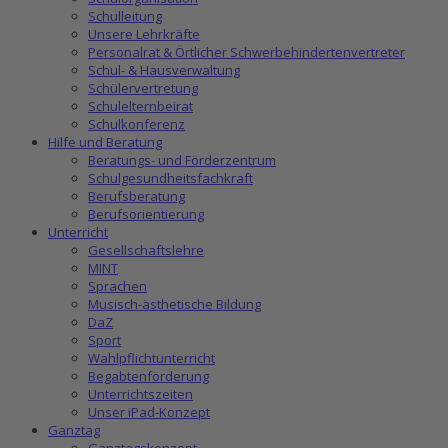
Schulleitung
Unsere Lehrkräfte
Personalrat & Örtlicher Schwerbehindertenvertreter
Schul- & Hausverwaltung
Schülervertretung
Schulelternbeirat
Schulkonferenz
Hilfe und Beratung
Beratungs- und Förderzentrum
Schulgesundheitsfachkraft
Berufsberatung
Berufsorientierung
Unterricht
Gesellschaftslehre
MINT
Sprachen
Musisch-ästhetische Bildung
DaZ
Sport
Wahlpflichtunterricht
Begabtenförderung
Unterrichtszeiten
Unser iPad-Konzept
Ganztag
Ganztagskonzept