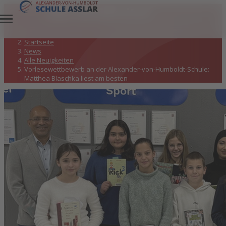
Alle Neuigkeiten
Startseite
News
Alle Neuigkeiten
Vorlesewettbewerb an der Alexander-von-Humboldt-Schule:
Matthea Blaschka liest am besten