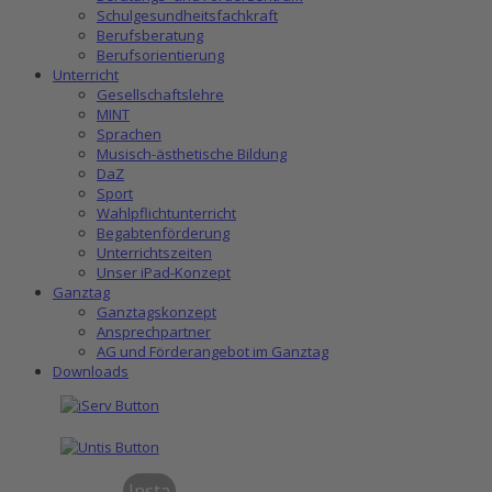
Schulgesundheitsfachkraft
Berufsberatung
Berufsorientierung
Unterricht
Gesellschaftslehre
MINT
Sprachen
Musisch-ästhetische Bildung
DaZ
Sport
Wahlpflichtunterricht
Begabtenförderung
Unterrichtszeiten
Unser iPad-Konzept
Ganztag
Ganztagskonzept
Ansprechpartner
AG und Förderangebot im Ganztag
Downloads
Insta