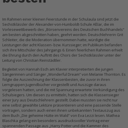
Im Rahmen einer kleinen Feierstunde in der Schulaula sind jetzt die
Sechstklässler der Alexander-von-Humboldt-Schule Aßlar, die im
Vorlesewettbewerb des „Börsenvereins des Deutschen Buchhandels“
am besten abgeschnitten haben, geehrt worden. Deutschlehrerin Grit
Schleiter, die die Moderation übernommen hatte, würdigte die
Leistungen der acht Klassen- bzw. Kurssieger; im Publikum befanden
sich ihre Mitschüler des Jahrgangs 6. Einen feierlichen Rahmen erhielt
die Ehrung durch den Auftritt des Chors der Sechstklässler unter der
Leitung von Christian Reinstädtler.
Begleitet von Hannah Esch am Klavier interpretierten die jungen
Sängerinnen und Sänger „Wonderful Dream“ von Melanie Thornton. Es
folgte die Auszeichnung der Klassenbesten, die zuvor in ihren
Lerngruppen Jugendbücher vorgestellt und Auszüge daraus
vorgelesen hatten, und die mit Spannung erwartete Verkündigung des
Schulsiegers. Um diesen zu ermitteln, hatten sich die Klassensieger
einer Jury aus Deutschlehrern gestellt. Dabei mussten sie nicht nur
eine selbst gewählte Lektüre präsentieren und eine passende Stelle
vortragen, sondern auch einen ihnen unbekannten Textauszug aus
dem Buch „Die geheime Hütte im Wald“ von Eva Lezzi lesen. Mathea
Blaschka gelang ein besonders ausdrucksvoller Vortrag einer
spannenden Passage aus „Harry Potter und die Kammer des