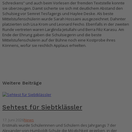
Schreckens“ und auch beim Vorlesen der fremden Textstelle konnte
sie überzeugen. Damit sicherte sie sich mit deutlichem Abstand den
Schulsieg vor Semret Tesfagergs und Haylee Deske. Als beste
Mittelstufenschülerin wurde Sarah Hossaini ausgezeichnet. Dahinter
platzierten sich Lisa Krom und Leonard Feicho. Ebenfalls in der zweiten
Runde vertreten waren Larglinda Jetullahi und Berra Filiz Karasu. Am
Ende der Ehrung gaben die Schulsiegerin und die beste
Mittelstufenschülerin auf der Bühne noch eine Kostprobe ihres
Könnens, wofür sie reichlich Applaus erhielten.
Weitere Beiträge
Sehtest für Siebtklässler
17. Juni 2026
News
Erstmals wurde Schülerinnen und Schülern des Jahrgangs 7 der
Alexander-von-Humboldt-Schule die Möglichkeit gegeben, in der