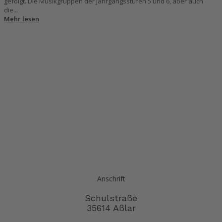
gefolgt. Die Musikgruppen der Jahrgangsstufen 5 und 6, aber auch
die...
Mehr lesen
Anschrift
Schulstraße
35614 Aßlar