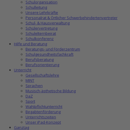
Schulorganisation
Schulleitung
Unsere Lehrkräfte
Personalrat & Örtlicher Schwerbehindertenvertreter
Schul- & Hausverwaltung
Schülervertretung
Schulelternbeirat
Schulkonferenz
Hilfe und Beratung
Beratungs- und Förderzentrum
Schulgesundheitsfachkraft
Berufsberatung
Berufsorientierung
Unterricht
Gesellschaftslehre
MINT
Sprachen
Musisch-ästhetische Bildung
DaZ
Sport
Wahlpflichtunterricht
Begabtenförderung
Unterrichtszeiten
Unser iPad-Konzept
Ganztag