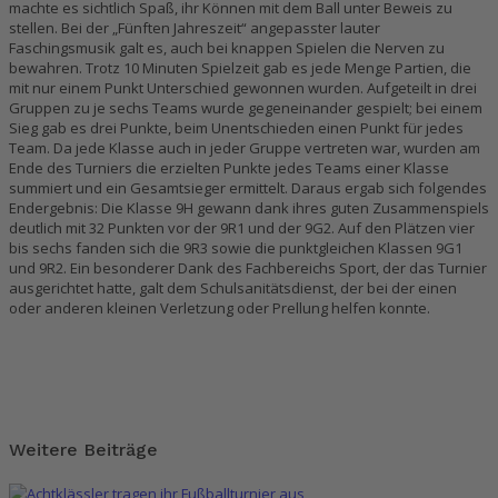
machte es sichtlich Spaß, ihr Können mit dem Ball unter Beweis zu
stellen. Bei der „Fünften Jahreszeit“ angepasster lauter
Faschingsmusik galt es, auch bei knappen Spielen die Nerven zu
bewahren. Trotz 10 Minuten Spielzeit gab es jede Menge Partien, die
mit nur einem Punkt Unterschied gewonnen wurden. Aufgeteilt in drei
Gruppen zu je sechs Teams wurde gegeneinander gespielt; bei einem
Sieg gab es drei Punkte, beim Unentschieden einen Punkt für jedes
Team. Da jede Klasse auch in jeder Gruppe vertreten war, wurden am
Ende des Turniers die erzielten Punkte jedes Teams einer Klasse
summiert und ein Gesamtsieger ermittelt. Daraus ergab sich folgendes
Endergebnis: Die Klasse 9H gewann dank ihres guten Zusammenspiels
deutlich mit 32 Punkten vor der 9R1 und der 9G2. Auf den Plätzen vier
bis sechs fanden sich die 9R3 sowie die punktgleichen Klassen 9G1
und 9R2. Ein besonderer Dank des Fachbereichs Sport, der das Turnier
ausgerichtet hatte, galt dem Schulsanitätsdienst, der bei der einen
oder anderen kleinen Verletzung oder Prellung helfen konnte.
Weitere Beiträge