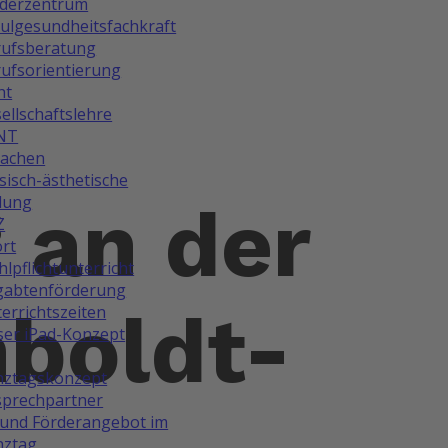
rderzentrum
ulgesundheitsfachkraft
rufsberatung
ufsorientierung
ht
ellschaftslehre
NT
rachen
isch-ästhetische
dung
 an der
Z
rt
lpflichtunterricht
gabtenförderung
boldt-
errichtszeiten
er iPad-Konzept
nztagskonzept
prechpartner
und Förderangebot im
nztag