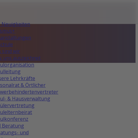
e Neuigkeiten
asmus+
anstaltungen
Schule
 sind wir
 uns auszeichnet
ulorganisation
ulleitung
ere Lehrkräfte
sonalrat & Örtlicher
werbehindertenvertreter
ul- & Hausverwaltung
ülervertretung
ulelternbeirat
ulkonferenz
d Beratung
atungs- und