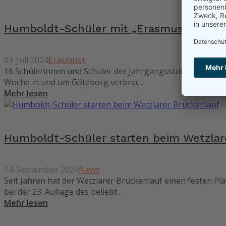
Humboldt-Schüler mit „Erasmus +“ auf
01. Juli 2024
Erasmus+
16 Schülerinnen und Schüler der Jahrgangsstufe 9 G der 
Woche in und um Göteborg verbrac...
Mehr lesen
Humboldt-Schüler starten beim Wetzlar
14. September 2024
News
Seit Jahren hat der Wetzlarer Brückenlauf einen festen 
bei der 23. Auflage des beliebt...
Mehr lesen