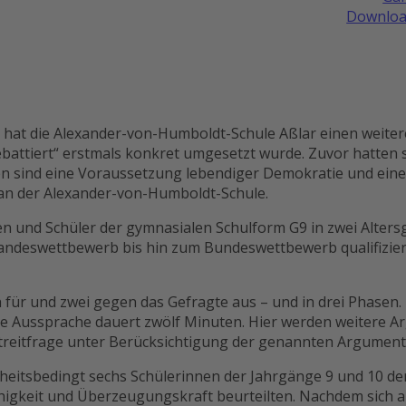
Downloa
“ hat die Alexander-von-Humboldt-Schule Aßlar einen weit
attiert“ erstmals konkret umgesetzt wurde. Zuvor hatten si
en sind eine Voraussetzung lebendiger Demokratie und eine
ts an der Alexander-von-Humboldt-Schule.
und Schüler der gymnasialen Schulform G9 in zwei Altersgr
ndeswettbewerb bis hin zum Bundeswettbewerb qualifizieren
ich für und zwei gegen das Gefragte aus – und in drei Phase
reie Aussprache dauert zwölf Minuten. Hier werden weitere 
 Streitfrage unter Berücksichtigung der genannten Argument
heitsbedingt sechs Schülerinnen der Jahrgänge 9 und 10 der
higkeit und Überzeugungskraft beurteilten. Nachdem sich 