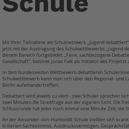
Schule
Mit ihrer Teilnahme am Schulnetzwerk „Jugend debattiert
jetzt mit der Austragung des Schulwettbewerbs „Jugend deb
diesem Bereich fortgebildet. „Faire, sachbezogene Debatt
Gesellschaft“, betonte Jonas Falk als Initiator des Projek
In dem bundesweiten Wettbewerb debattieren Schülerinnen 
Schulwettbewerb kann man sich über den Regional- und La
Berlin aufeinandertreffen.
Debattiert wird jeweils zu viert - zwei Schüler sprechen s
zwei Minuten die Streitfrage aus der eigenen Sicht. Die f
Schlussrunde hat jeder noch einmal eine Minute Zeit, die
An der Alexander-von-Humboldt-Schule stellten sich krank
Kriterien Sachkenntnis, Ausdrucksvermögen, Gesprächsfä