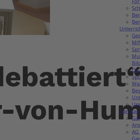
Fö
Sch
Be
Ber
Unterric
Ges
MI
Sp
Mus
Bil
ebattiert“
Da
Spo
Wah
Be
r-von-Hum
Unt
Uns
Ganztag
Ga
Ans
AG 
Ga