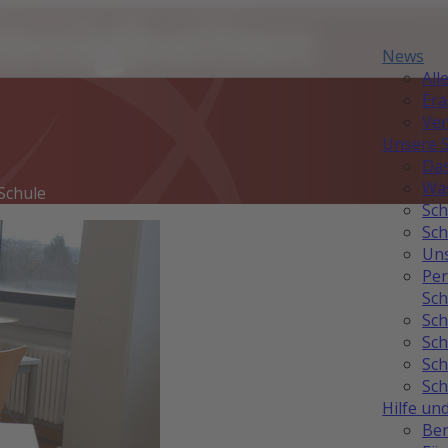
Neuigkeiten
News
All
Er
Ver
Unsere 
Das
Was
Schule
Sch
Sch
Uns
Per
Sch
Sch
Sch
Sch
Sch
Hilfe un
Ber