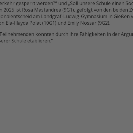
rkehr gesperrt werden?“ und „Soll unsere Schule einen Soci
rin 2025 ist Rosa Mastandrea (9G1), gefolgt von den beiden 
ionalentscheid am Landgraf-Ludwig-Gymnasium in Gießen ver
Ela-Illayda Polat (10G1) und Emily Nossar (9G2).
Alle Teilnehmenden konnten durch ihre Fähigkeiten in der 
erer Schule etablieren.“