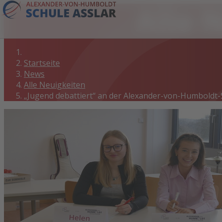
Alle 
Startseite
News
Alle Neuigkeiten
„Jugend debattiert“ an der Alexander-von-Humboldt-