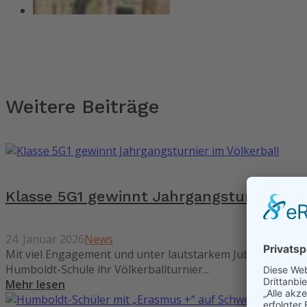
Weitere Beiträge
Klasse 5G1 gewinnt Jahrgangsturnier im 
24. Januar 2026
News
Mit viel Engagement und unter lautstarkem Jubel über ge
Humboldt-Schule ihr Völkerballturnier...
Mehr lesen