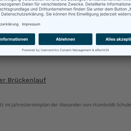
 Schwedenfahrt
Alexander-von-Humboldt-Schule Aßlar mit ihren Lehrern Kar
er Brückenlauf
Platz im Jahresterminplan der Alexander-von-Humboldt-Schu