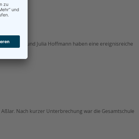
sten Weber und Julia Hoffmann haben eine ereignisreiche
le Aßlar. Nach kurzer Unterbrechung war die Gesamtschule