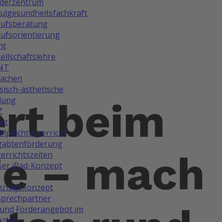
rderzentrum
ulgesundheitsfachkraft
rufsberatung
ufsorientierung
ht
ellschaftslehre
NT
rachen
isch-ästhetische
dung
rt beim
Z
rt
lpflichtunterricht
gabtenförderung
e – mach
errichtszeiten
er iPad-Konzept
nztagskonzept
prechpartner
und Förderangebot im
nztag