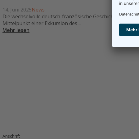
14. Juni 2025
News
Die wechselvolle deutsch-französische Geschichte am Beis
Mittelpunkt einer Exkursion des ...
Mehr lesen
Anschrift