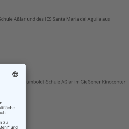
hule Aßlar und des IES Santa Maria del Aguila aus
exander-von-Humboldt-Schule Aßlar im Gießener Kinocenter
as“