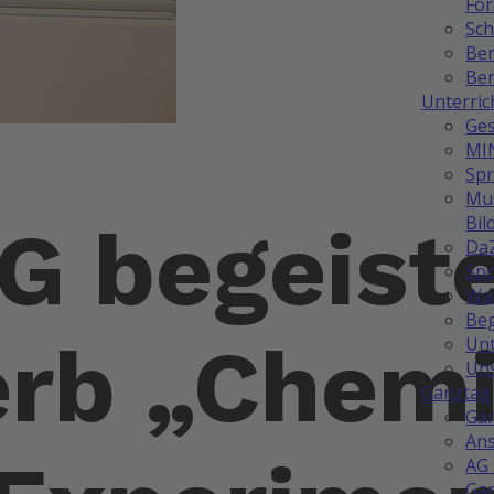
Fö
Sch
Be
Ber
Unterric
Ges
MI
Sp
Mus
Bil
 begeiste
Da
Spo
Wah
Be
rb „Chemi
Unt
Uns
Ganztag
Ga
Ans
AG 
Ga