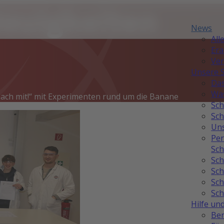
Neuigkeiten
News
All
Er
Ver
Unsere 
Das
Was
ch mit!“ mit Experimenten rund um die Banane
Sch
Sch
Uns
Per
Sch
Sch
Sch
Sch
Sch
Hilfe un
Ber