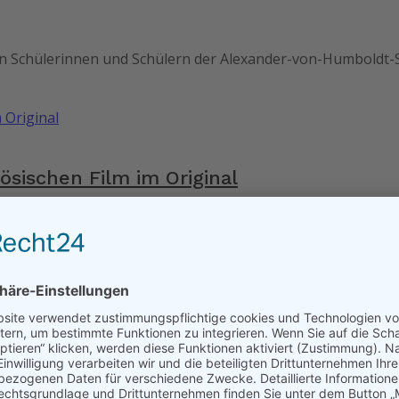
n Schülerinnen und Schülern der Alexander-von-Humboldt-Sc
sischen Film im Original
n 106 Schülerinnen und Schüler der Klassen 7 bis 10 der Al
hule Aßlar besuchen „Hauptstadt Europ