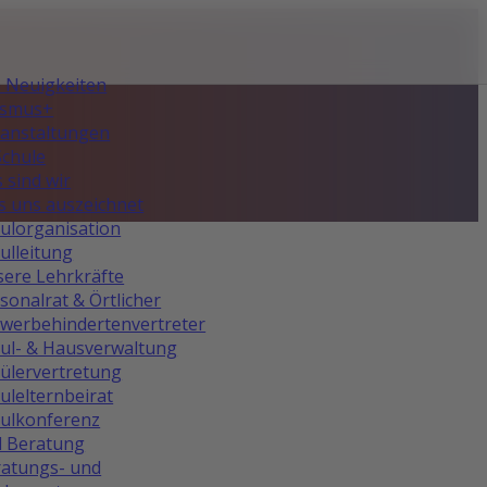
e Neuigkeiten
asmus+
anstaltungen
Schule
 sind wir
 uns auszeichnet
ulorganisation
ulleitung
ere Lehrkräfte
sonalrat & Örtlicher
werbehindertenvertreter
ul- & Hausverwaltung
ülervertretung
ulelternbeirat
ulkonferenz
d Beratung
atungs- und