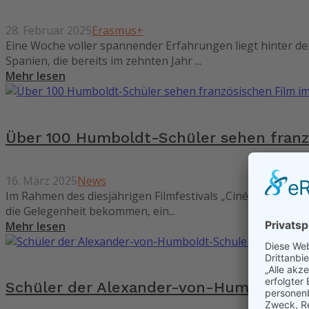
28. Februar 2025
Erasmus+
Eine Woche voller spannender Erfahrungen liegt hinter de
Spanien, die bereits im zehnten Jahr ...
Mehr lesen
Über 100 Humboldt-Schüler sehen franzö
16. März 2025
News
Im Rahmen des diesjährigen Filmfestivals „Cinéfête“ habe
die Gelegenheit bekommen, ein...
Mehr lesen
Schüler der Alexander-von-Humboldt-Sc