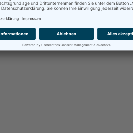
hite Horse Theatre“
n der Alexander-von-Humboldt-Schule Aßlar gewesen und hat