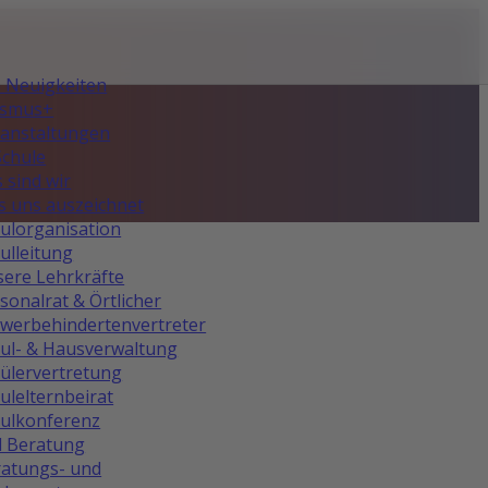
e Neuigkeiten
asmus+
anstaltungen
Schule
 sind wir
 uns auszeichnet
ulorganisation
ulleitung
ere Lehrkräfte
sonalrat & Örtlicher
werbehindertenvertreter
ul- & Hausverwaltung
ülervertretung
ulelternbeirat
ulkonferenz
d Beratung
atungs- und