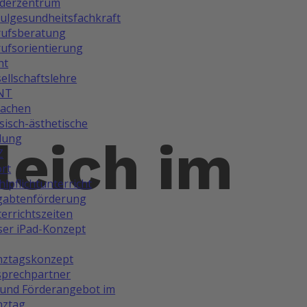
rderzentrum
ulgesundheitsfachkraft
rufsberatung
ufsorientierung
ht
ellschaftslehre
NT
rachen
isch-ästhetische
dung
leich im
Z
rt
lpflichtunterricht
gabtenförderung
errichtszeiten
er iPad-Konzept
nztagskonzept
prechpartner
und Förderangebot im
nztag