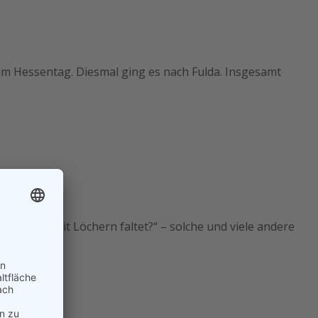
m Hessentag. Diesmal ging es nach Fulda. Insgesamt
ppkarte mit Löchern faltet?“ – solche und viele andere