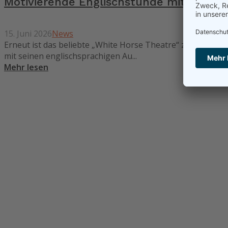
Motivierende Englischstunde mit dem „W
15. Juni 2026
News
Erneut ist das beliebte „White Horse Theatre“ zu Gast a
mit seinen englischsprachigen Au...
Mehr lesen