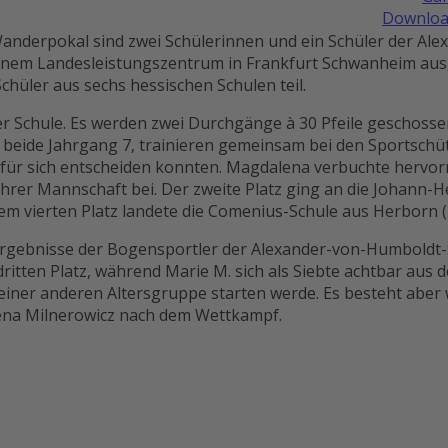
Downloa
Wanderpokal sind zwei Schülerinnen und ein Schüler der Al
nem Landesleistungszentrum in Frankfurt Schwanheim ausge
hüler aus sechs hessischen Schulen teil.
r Schule. Es werden zwei Durchgänge à 30 Pfeile geschossen,
beide Jahrgang 7, trainieren gemeinsam bei den Sportschüt
n für sich entscheiden konnten. Magdalena verbuchte hervor
rer Mannschaft bei. Der zweite Platz ging an die Johann-Hei
em vierten Platz landete die Comenius-Schule aus Herborn (
e Ergebnisse der Bogensportler der Alexander-von-Humboldt
itten Platz, während Marie M. sich als Siebte achtbar aus d
 einer anderen Altersgruppe starten werde. Es besteht aber 
lena Milnerowicz nach dem Wettkampf.