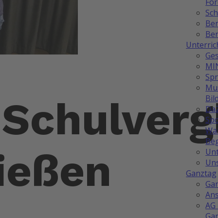
Fö
Sch
Be
Ber
Unterric
Ges
MI
Sp
Mus
Bil
Schulverg
Da
Spo
Wah
Be
ießen
Unt
Uns
Ganztag
Ga
Ans
AG 
Ga