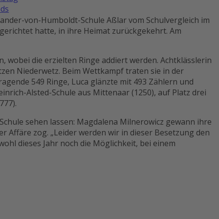
ds
exander-von-Humboldt-Schule Aßlar vom Schulvergleich im
richtet hatte, in ihre Heimat zurückgekehrt. Am
 wobei die erzielten Ringe addiert werden. Achtklässlerin
zen Niederwetz. Beim Wettkampf traten sie in der
ragende 549 Ringe, Luca glänzte mit 493 Zählern und
nrich-Alsted-Schule aus Mittenaar (1250), auf Platz drei
777).
-Schule sehen lassen: Magdalena Milnerowicz gewann ihre
er Affäre zog. „Leider werden wir in dieser Besetzung den
wohl dieses Jahr noch die Möglichkeit, bei einem