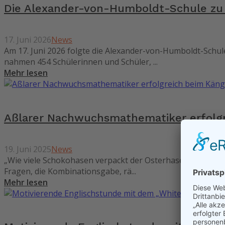
Die Alexander-von-Humboldt-Schule zu 
17. Juni 2026
News
Am 17. Juni 2026 folgte die Alexander-von-Humboldt-Schu
nahmen 454 Schülerinnen und Schüler, ...
Mehr lesen
Aßlarer Nachwuchsmathematiker erfolg
19. Juni 2025
News
„Wie viele Schokohasen verpackt der Osterhasen-Verpackun
Fragen, die Kombinationsgabe, rä...
Mehr lesen