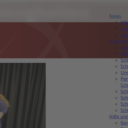
Neuigkeiten
News
All
Er
Ver
Unsere 
Das
Was
Sch
Sch
Uns
Per
Sch
Sch
Sch
Sch
Sch
Hilfe un
Ber