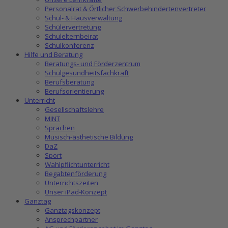
Personalrat & Örtlicher Schwerbehindertenvertreter
Schul- & Hausverwaltung
Schülervertretung
Schulelternbeirat
Schulkonferenz
Hilfe und Beratung
Beratungs- und Förderzentrum
Schulgesundheitsfachkraft
Berufsberatung
Berufsorientierung
Unterricht
Gesellschaftslehre
MINT
Sprachen
Musisch-ästhetische Bildung
DaZ
Sport
Wahlpflichtunterricht
Begabtenförderung
Unterrichtszeiten
Unser iPad-Konzept
Ganztag
Ganztagskonzept
Ansprechpartner