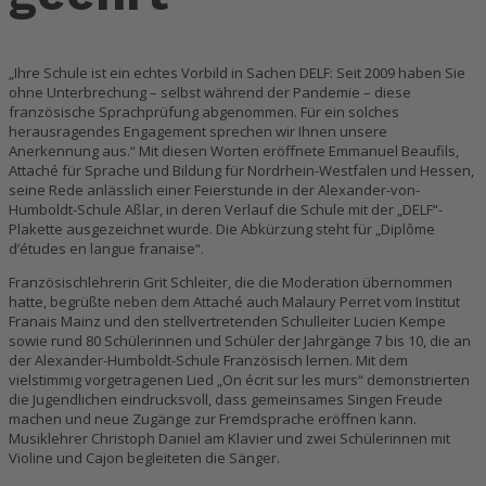
„Ihre Schule ist ein echtes Vorbild in Sachen DELF: Seit 2009 haben Sie
ohne Unterbrechung – selbst während der Pandemie – diese
französische Sprachprüfung abgenommen. Für ein solches
herausragendes Engagement sprechen wir Ihnen unsere
Anerkennung aus.“ Mit diesen Worten eröffnete Emmanuel Beaufils,
Attaché für Sprache und Bildung für Nordrhein-Westfalen und Hessen,
seine Rede anlässlich einer Feierstunde in der Alexander-von-
Humboldt-Schule Aßlar, in deren Verlauf die Schule mit der „DELF“-
Plakette ausgezeichnet wurde. Die Abkürzung steht für „Diplôme
d’études en langue franҫaise“.
Französischlehrerin Grit Schleiter, die die Moderation übernommen
hatte, begrüßte neben dem Attaché auch Malaury Perret vom Institut
Franҫais Mainz und den stellvertretenden Schulleiter Lucien Kempe
sowie rund 80 Schülerinnen und Schüler der Jahrgänge 7 bis 10, die an
der Alexander-Humboldt-Schule Französisch lernen. Mit dem
vielstimmig vorgetragenen Lied „On écrit sur les murs“ demonstrierten
die Jugendlichen eindrucksvoll, dass gemeinsames Singen Freude
machen und neue Zugänge zur Fremdsprache eröffnen kann.
Musiklehrer Christoph Daniel am Klavier und zwei Schülerinnen mit
Violine und Cajon begleiteten die Sänger.