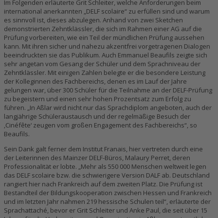
Im Folgenden erläuterte Grit Schleiter, welche Anforderungen beim
international anerkannten „DELF scolaire“ zu erfüllen sind und warum
es sinnvoll ist, dieses abzulegen. Anhand von zwei Sketchen
demonstrierten Zehntklässler, die sich im Rahmen einer AG auf die
Prüfung vorbereiten, wie ein Teil der mündlichen Prüfung aussehen
kann. Mit ihren sicher und nahezu akzentfrei vorgetragenen Dialogen
beeindruckten sie das Publikum. Auch Emmanuel Beaufils zeigte sich
sehr angetan vom Gesang der Schüler und dem Sprachniveau der
Zehntklässler. Mit einigen Zahlen belegte er die besondere Leistung
der Kolleginnen des Fachbereichs, denen es im Lauf der Jahre
gelungen war, über 300 Schüler für die Teilnahme an der DELF-Prüfung
zu begeistern und einen sehr hohen Prozentsatz zum Erfolg zu
führen. „In Aßlar wird nicht nur das Sprachdiplom angeboten, auch der
langjährige Schüleraustausch und der regelmäßige Besuch der
,Cinéfête‘ zeugen vom großen Engagement des Fachbereichs“, so
Beaufils.
Sein Dank galt ferner dem Institut Franҫais, hier vertreten durch eine
der Leiterinnen des Mainzer DELF-Büros, Malaury Perret, deren
Professionalität er lobte. „Mehr als 550 000 Menschen weltweit legen
das DELF scolaire bzw. die schwierigere Version DALF ab. Deutschland
rangiert hier nach Frankreich auf dem zweiten Platz. Die Prüfung ist
Bestandteil der Bildungskooperation zwischen Hessen und Frankreich
und im letzten Jahr nahmen 219 hessische Schulen teil“, erläuterte der
Sprachattaché, bevor er Grit Schleiter und Anke Paul, die seit über 15