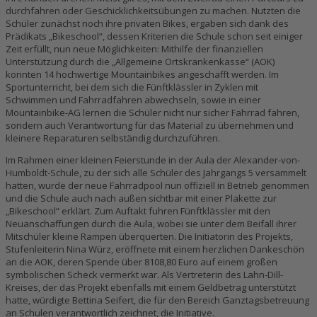
durchfahren oder Geschicklichkeitsübungen zu machen. Nutzten die
Schüler zunächst noch ihre privaten Bikes, ergaben sich dank des
Prädikats „Bikeschool“, dessen Kriterien die Schule schon seit einiger
Zeit erfüllt, nun neue Möglichkeiten: Mithilfe der finanziellen
Unterstützung durch die „Allgemeine Ortskrankenkasse“ (AOK)
konnten 14 hochwertige Mountainbikes angeschafft werden. Im
Sportunterricht, bei dem sich die Fünftklässler in Zyklen mit
Schwimmen und Fahrradfahren abwechseln, sowie in einer
Mountainbike-AG lernen die Schüler nicht nur sicher Fahrrad fahren,
sondern auch Verantwortung für das Material zu übernehmen und
kleinere Reparaturen selbständig durchzuführen.
Im Rahmen einer kleinen Feierstunde in der Aula der Alexander-von-
Humboldt-Schule, zu der sich alle Schüler des Jahrgangs 5 versammelt
hatten, wurde der neue Fahrradpool nun offiziell in Betrieb genommen
und die Schule auch nach außen sichtbar mit einer Plakette zur
„Bikeschool“ erklärt. Zum Auftakt fuhren Fünftklässler mit den
Neuanschaffungen durch die Aula, wobei sie unter dem Beifall ihrer
Mitschüler kleine Rampen überquerten. Die Initiatorin des Projekts,
Stufenleiterin Nina Würz, eröffnete mit einem herzlichen Dankeschön
an die AOK, deren Spende über 8108,80 Euro auf einem großen
symbolischen Scheck vermerkt war. Als Vertreterin des Lahn-Dill-
Kreises, der das Projekt ebenfalls mit einem Geldbetrag unterstützt
hatte, würdigte Bettina Seifert, die für den Bereich Ganztagsbetreuung
an Schulen verantwortlich zeichnet, die Initiative.