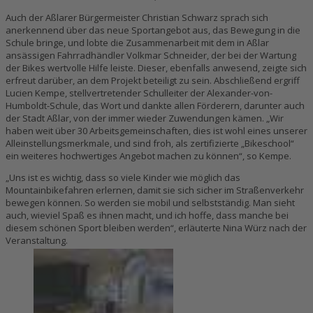
Auch der Aßlarer Bürgermeister Christian Schwarz sprach sich
anerkennend über das neue Sportangebot aus, das Bewegung in die
Schule bringe, und lobte die Zusammenarbeit mit dem in Aßlar
ansässigen Fahrradhändler Volkmar Schneider, der bei der Wartung
der Bikes wertvolle Hilfe leiste. Dieser, ebenfalls anwesend, zeigte sich
erfreut darüber, an dem Projekt beteiligt zu sein. Abschließend ergriff
Lucien Kempe, stellvertretender Schulleiter der Alexander-von-
Humboldt-Schule, das Wort und dankte allen Förderern, darunter auch
der Stadt Aßlar, von der immer wieder Zuwendungen kämen. „Wir
haben weit über 30 Arbeitsgemeinschaften, dies ist wohl eines unserer
Alleinstellungsmerkmale, und sind froh, als zertifizierte „Bikeschool“
ein weiteres hochwertiges Angebot machen zu können“, so Kempe.
„Uns ist es wichtig, dass so viele Kinder wie möglich das
Mountainbikefahren erlernen, damit sie sich sicher im Straßenverkehr
bewegen können. So werden sie mobil und selbstständig. Man sieht
auch, wieviel Spaß es ihnen macht, und ich hoffe, dass manche bei
diesem schönen Sport bleiben werden“, erläuterte Nina Würz nach der
Veranstaltung.